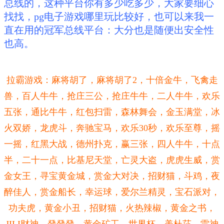
总线的，这种平台你有多少吃多少，大家要细心
找找，pg电子游戏哪里玩比较好，也可以来我一
直在用的冠军总线平台：大分也是随便出安全性
也高。
拉霸游戏：麻将胡了，麻将胡了2，十倍金牛，
飞禽走
兽，百人牛牛，
抢庄三公，抢庄牛牛，二人牛牛，欢乐
五张，通比牛牛，
红包扫雷，森林舞会，
金玉满堂，冰
火双娇，
龙虎斗，奔驰宝马，欢乐30秒，欢乐至尊，摇
一摇，红黑大战，
德州扑克，赢三张，四人牛牛，十点
半，二十一点，
比基尼天堂，亡灵大盗，虎虎生威，赏
金女王，寻宝黄金城，赏金大对决，招财猫，斗鸡，夜
醉佳人，赏金船长，幸运球，爱尔兰精灵，宝石派对，
功夫虎，黄金小丑，招财猫，火热辣椒，黄金之书，
JILI财神，發發發，黄金矿工，世界杯，美杜莎，雷神