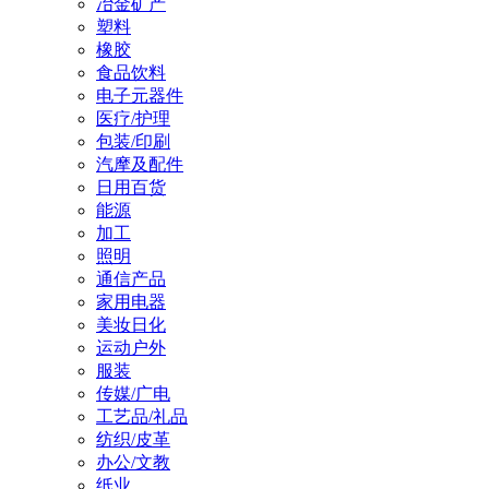
冶金矿产
塑料
橡胶
食品饮料
电子元器件
医疗/护理
包装/印刷
汽摩及配件
日用百货
能源
加工
照明
通信产品
家用电器
美妆日化
运动户外
服装
传媒/广电
工艺品/礼品
纺织/皮革
办公/文教
纸业