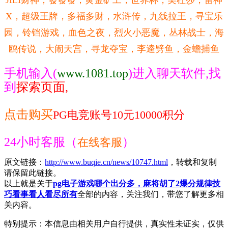
X，超级王牌，多福多财，水浒传，九线拉王，寻宝乐
园，铃铛游戏，血色之夜，烈火小恶魔，丛林战士，海
鸥传说，
大闹天宫，寻龙夺宝，李逵劈鱼，金蟾捕鱼
手机输入(
www.1081.top
)
进入聊天软件
,找
到
探索页面,
点击购买
PG电竞账号10元10000积分
24小时客服（
）
在线客服
原文链接：
http://www.buqie.cn/news/10747.html
，转载和复制
请保留此链接。
以上就是关于
pg电子游戏哪个出分多，麻将胡了2爆分规律技
巧看事看人看尽所有
全部的内容，关注我们，带您了解更多相
关内容。
特别提示：本信息由相关用户自行提供，真实性未证实，仅供