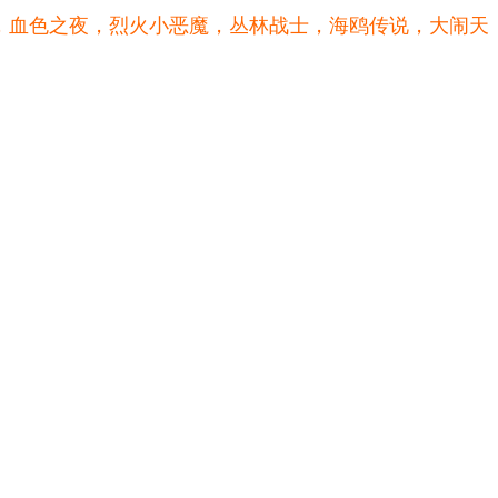
，血色之夜，烈火小恶魔，丛林战士，海鸥传说，
大闹天
。