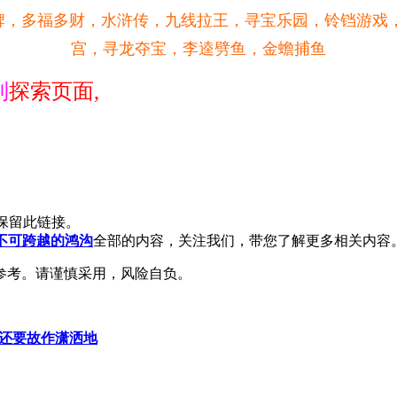
牌，多福多财，水浒传，九线拉王，寻宝乐园，铃铛游戏
宫，寻龙夺宝，李逵劈鱼，金蟾捕鱼
到
探索页面,
保留此链接。
不可跨越的鸿沟
全部的内容，关注我们，带您了解更多相关内容
参考。请谨慎采用，风险自负。
却还要故作潇洒地