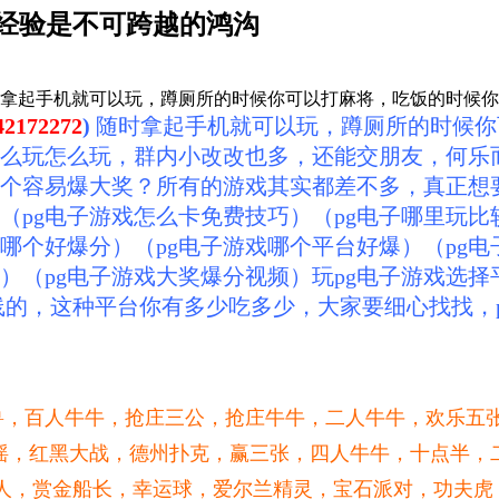
法经验是不可跨越的鸿沟
2272)随时拿起手机就可以玩，蹲厕所的时候你可以打麻将，吃饭的时
42172272
)
随时拿起手机就可以玩，蹲厕所的时候你
么玩怎么玩，群内小改改也多，还能交朋友，何乐
戏哪个容易爆大奖？所有的游戏其实都差不多，真正
（pg电子游戏怎么卡免费技巧）（pg电子哪里玩比
哪个好爆分）（pg电子游戏哪个平台好爆）（pg电
输）（pg电子游戏大奖爆分视频）玩pg电子游戏选
线的，这种平台你有多少吃多少，大家要细心找找，
兽，百人牛牛，
抢庄三公，抢庄牛牛，二人牛牛，欢乐五
摇，红黑大战，
德州扑克，赢三张，四人牛牛，十点半，
，赏金船长，幸运球，爱尔兰精灵，宝石派对，功夫虎，