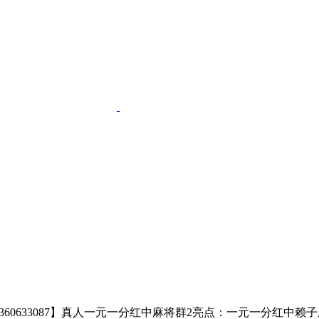
21】 Q【360633087】真人一元一分红中麻将群2亮点：一元一分红中