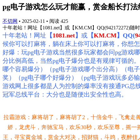
pg电子游戏怎么玩才能赢，赏金船长打
不切网
•
2025-02-11
•
阅读
425
十年老站！网址【1081.net】或【KM.CM】QQ(94217
十年老站！网址
【
1
081.net
】
或
【
KM.CM
】QQ(
9
候你可以打麻将，躺在床上你可以打麻将，你想怎
好爆：玩pg电子游戏当然很多玩家都会问pg游
分比例高低，当然pg电子爆分也是有规律可循的。
哪个容易爆分）（pg电子游戏哪个出分高）（电子
奖）（pg电子哪个好爆分）（pg电子游戏玩多必
游戏网上很多都是人为控制的爆率没有接通PG总
冠军总线平台：大分也是随便出安全性也高。
拉霸游戏：麻将胡了，麻将胡了2，十倍金牛，
飞禽走
娇，
龙虎斗，奔驰宝马，欢乐30秒，欢乐至尊，摇一
王，寻宝黄金城，赏金大对决，招财猫，斗鸡，夜醉佳人