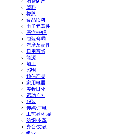
冶金矿产
塑料
橡胶
食品饮料
电子元器件
医疗/护理
包装/印刷
汽摩及配件
日用百货
能源
加工
照明
通信产品
家用电器
美妆日化
运动户外
服装
传媒/广电
工艺品/礼品
纺织/皮革
办公/文教
纸业