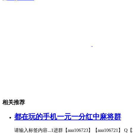
相关推荐
都在玩的手机一元一分红中麻将群
请输入标签内容...1进群【aaa106723】【aaa1067