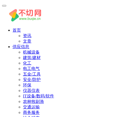
首页
资讯
文章
供应信息
机械设备
建筑/建材
化工
电工电气
五金/工具
安全/防护
环保
仪器仪表
IT设备/数码/软件
农林牧副渔
交通运输
商务服务