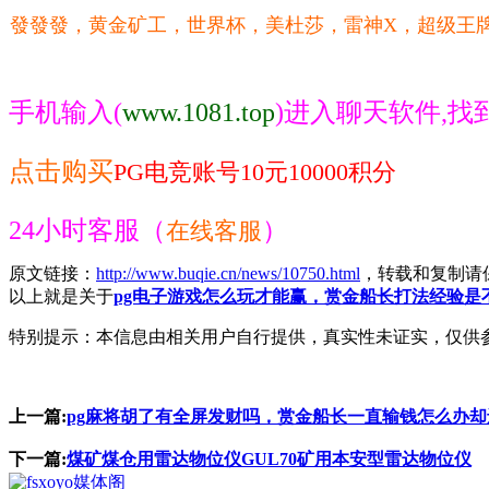
發發發，黄金矿工，世界杯，美杜莎，雷神X，超级王
手机输入(
www.1081.top
)
进入聊天软件
,找
点击购买
PG电竞账号10元10000积分
24小时客服（
）
在线客服
原文链接：
http://www.buqie.cn/news/10750.html
，转载和复制请
以上就是关于
pg电子游戏怎么玩才能赢，赏金船长打法经验是
特别提示：本信息由相关用户自行提供，真实性未证实，仅供
上一篇:
pg麻将胡了有全屏发财吗，赏金船长一直输钱怎么办
下一篇:
煤矿煤仓用雷达物位仪GUL70矿用本安型雷达物位仪
媒体阁