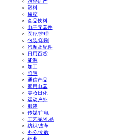
冶金矿产
塑料
橡胶
食品饮料
电子元器件
医疗/护理
包装/印刷
汽摩及配件
日用百货
能源
加工
照明
通信产品
家用电器
美妆日化
运动户外
服装
传媒/广电
工艺品/礼品
纺织/皮革
办公/文教
纸业