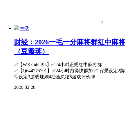
7
生活
财经：2026一毛一分麻将群红中麻将
（豆瓣荚）
✅【WXzmhhr95】✅24小时正规红中麻将群
✅【Q644775701】✅24小时跑得快群加✅1背景设定2牌
型设定3游戏规则4经验总结5游戏评价牌
2026-02-28