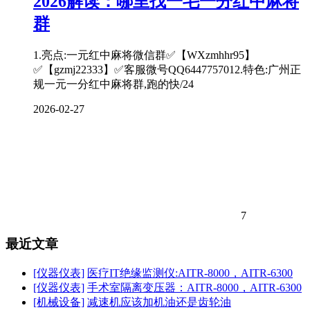
2026解读：哪里找一毛一分红中麻将
群
1.亮点:一元红中麻将微信群✅【WXzmhhr95】
✅【gzmj22333】✅客服微号QQ6447757012.特色:广州正
规一元一分红中麻将群,跑的快/24
2026-02-27
7
最近文章
[仪器仪表]
医疗IT绝缘监测仪:AITR-8000，AITR-6300
[仪器仪表]
手术室隔离变压器：AITR-8000，AITR-6300
[机械设备]
减速机应该加机油还是齿轮油