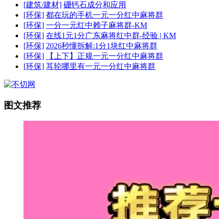
[建筑/建材]
硼钙石成分和应用
[环保]
都在玩的手机一元一分红中麻将群
[环保]
一分一元红中赖子麻将群-KM
[环保]
在线1元1分广东麻将红中群-经验 | KM
[环保]
2026秒懂拆解:1分1块红中麻将群
[环保]
【上下】正规一元一分红中麻将群
[环保]
耳轮哪里有一元一分红中麻将群
图文推荐