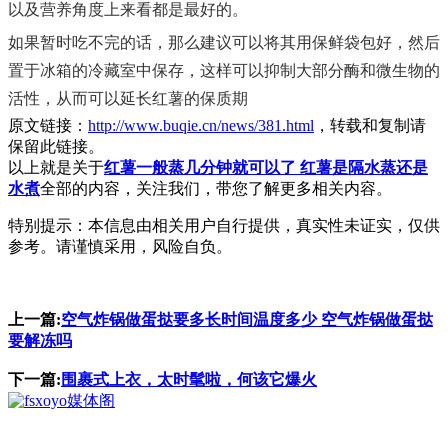
以及营养角度上来看都是最好的。
如果暂时吃不完的话，那么建议可以将其用保鲜袋包好，然后
置于冰箱的冷藏室中保存，这样可以抑制大部分酶和微生物的
活性，从而可以延长红薯的保质期
原文链接：
http://www.buqie.cn/news/381.html
，转载和复制请
保留此链接。
以上就是关于
红薯一般蒸几分钟就可以了 红薯是隔水蒸还是
水煮
全部的内容，关注我们，带您了解更多相关内容。
特别提示：本信息由相关用户自行提供，真实性未证实，仅供
参考。请谨慎采用，风险自负。
上一篇:
空气炸锅做蛋挞要多长时间温度多少 空气炸锅做蛋挞
要解冻吗
下一篇:
围裹式上衣，太时髦啦，何该它爆火
媒体阁