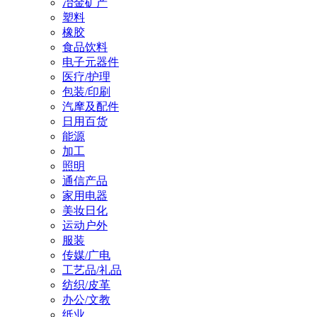
冶金矿产
塑料
橡胶
食品饮料
电子元器件
医疗/护理
包装/印刷
汽摩及配件
日用百货
能源
加工
照明
通信产品
家用电器
美妆日化
运动户外
服装
传媒/广电
工艺品/礼品
纺织/皮革
办公/文教
纸业