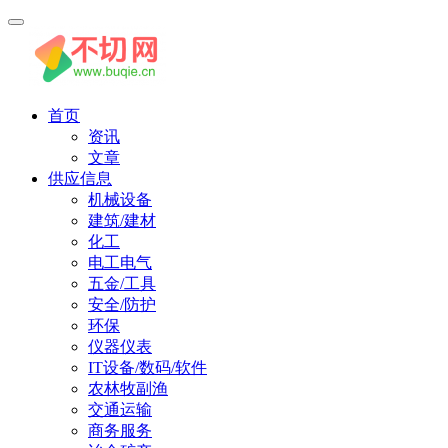
首页
资讯
文章
供应信息
机械设备
建筑/建材
化工
电工电气
五金/工具
安全/防护
环保
仪器仪表
IT设备/数码/软件
农林牧副渔
交通运输
商务服务