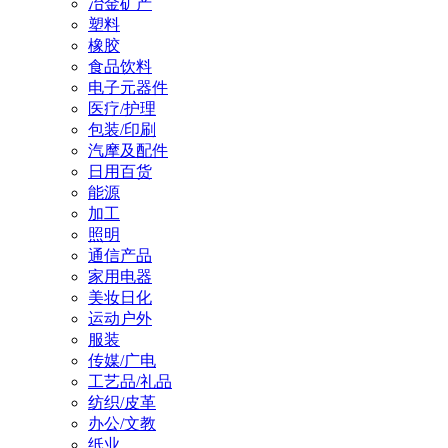
冶金矿产
塑料
橡胶
食品饮料
电子元器件
医疗/护理
包装/印刷
汽摩及配件
日用百货
能源
加工
照明
通信产品
家用电器
美妆日化
运动户外
服装
传媒/广电
工艺品/礼品
纺织/皮革
办公/文教
纸业