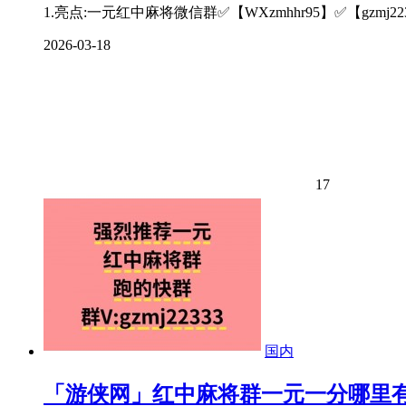
1.亮点:一元红中麻将微信群✅【WXzmhhr95】✅【gzmj2
2026-03-18
17
国内
「游侠网」红中麻将群一元一分哪里有-