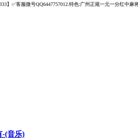
2333】✅客服微号QQ6447757012.特色:广州正规一元一分红中麻将
(音乐)