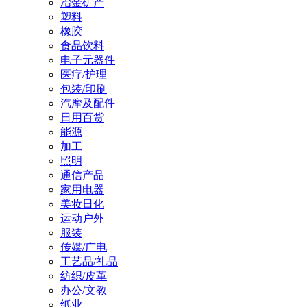
冶金矿产
塑料
橡胶
食品饮料
电子元器件
医疗/护理
包装/印刷
汽摩及配件
日用百货
能源
加工
照明
通信产品
家用电器
美妆日化
运动户外
服装
传媒/广电
工艺品/礼品
纺织/皮革
办公/文教
纸业