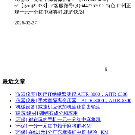
✅【gzmj22333】✅客服微号QQ6447757012.特色:广州正
规一元一分红中麻将群,跑的快/24
2026-02-27
9
最近文章
[仪器仪表]
医疗IT绝缘监测仪:AITR-8000，AITR-6300
[仪器仪表]
手术室隔离变压器：AITR-8000，AITR-6300
[机械设备]
减速机应该加机油还是齿轮油
[建筑/建材]
硼钙石成分和应用
[环保]
都在玩的手机一元一分红中麻将群
[环保]
一分一元红中赖子麻将群-KM
[环保]
在线1元1分广东麻将红中群-经验 | KM