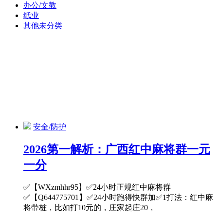
办公/文教
纸业
其他未分类
安全/防护
2026第一解析：广西红中麻将群一元
一分
✅【WXzmhhr95】✅24小时正规红中麻将群
✅【Q644775701】✅24小时跑得快群加✅1打法：红中麻
将带桩，比如打10元的，庄家起庄20，