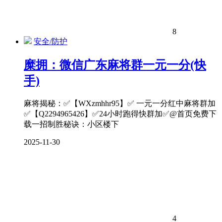
8
安全/防护
糜拥：微信广东麻将群一元一分(快
手)
麻将揭秘：✅【WXzmhhr95】✅ 一元一分红中麻将群加
✅【Q2294965426】✅24小时跑得快群加✅@首页免费下
载一招制胜秘诀：小区楼下
2025-11-30
4