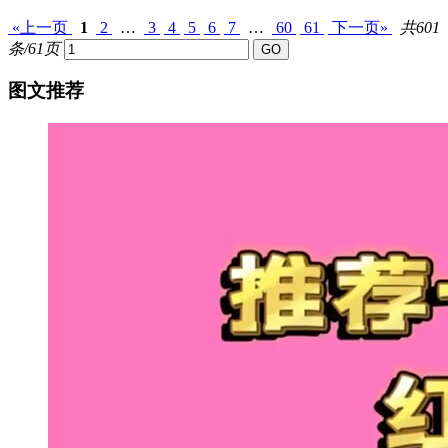
«上一页
1
2
…
3
4
5
6
7
…
60
61
下一页»
共601
条/61页
图文推荐