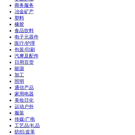
商务服务
冶金矿产
塑料
橡胶
食品饮料
电子元器件
医疗/护理
包装/印刷
汽摩及配件
日用百货
能源
加工
照明
通信产品
家用电器
美妆日化
运动户外
服装
传媒/广电
工艺品/礼品
纺织/皮革