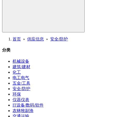
首页
»
供应信息
»
安全/防护
分类
机械设备
建筑/建材
化工
电工电气
五金/工具
安全/防护
环保
仪器仪表
IT设备/数码/软件
农林牧副渔
交通运输