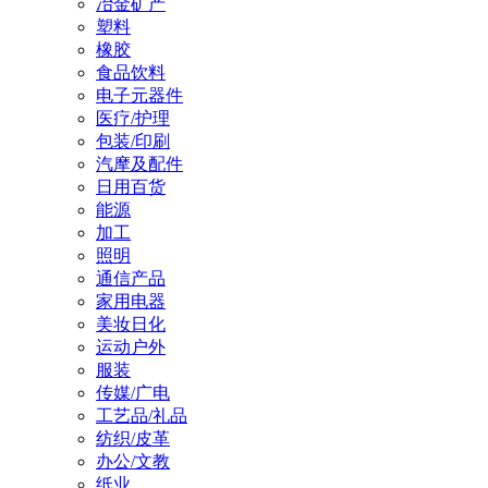
冶金矿产
塑料
橡胶
食品饮料
电子元器件
医疗/护理
包装/印刷
汽摩及配件
日用百货
能源
加工
照明
通信产品
家用电器
美妆日化
运动户外
服装
传媒/广电
工艺品/礼品
纺织/皮革
办公/文教
纸业