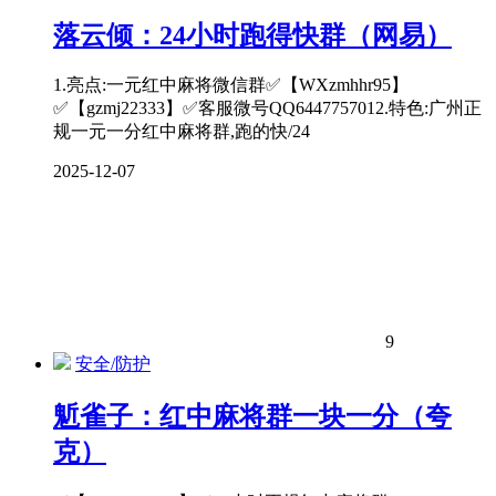
落云倾：24小时跑得快群（网易）
1.亮点:一元红中麻将微信群✅【WXzmhhr95】
✅【gzmj22333】✅客服微号QQ6447757012.特色:广州正
规一元一分红中麻将群,跑的快/24
2025-12-07
9
安全/防护
鬿雀子：红中麻将群一块一分（夸
克）