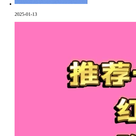
2025-01-13