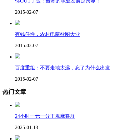
你OUT了么：最潮的职业发展是跨界！
2015-02-07
有钱任性，农村电商欲图大业
2015-02-07
百度重组：不要走地太远，忘了为什么出发
2015-02-07
热门文章
24小时一元一分正规麻将群
2025-01-13