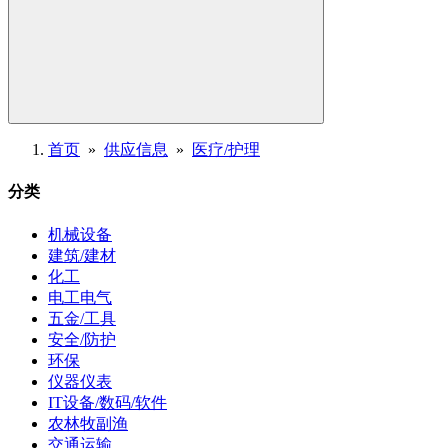
首页
»
供应信息
»
医疗/护理
分类
机械设备
建筑/建材
化工
电工电气
五金/工具
安全/防护
环保
仪器仪表
IT设备/数码/软件
农林牧副渔
交通运输