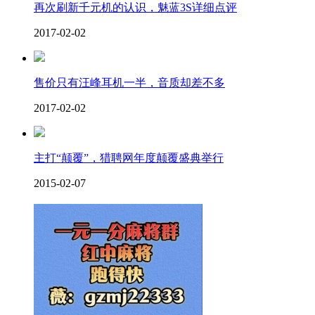
再次刷新千元机的认识，魅蓝3S详细点评
2017-02-02
售价只有汪峰耳机一半，音质却差不多
2017-02-02
主打“颠覆”，猎聘网年度颠覆盛典举行
2015-02-07