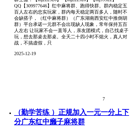
QQ【309977646】红中麻将群、跑得快群。群内稳定五
百人左右的忠实玩家，群内每天稳定两百多人，随时不
会缺搭子，（红中麻将群）（广东湖南西安红中推倒胡
群）平台承诺一元群不会出现缺人现象，常年保持五百
人左右 让玩家不会一直等人，亲友团模式，自己找桌子
玩，想去那桌去那桌。全天二十四小时不熄火，真人对
战，不搞虚假，只
2025-12-19
7
（勤学苦练 ）正规加入一元一分上下
分广东红中癞子麻将群