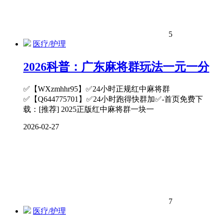
5
医疗/护理
2026科普：广东麻将群玩法一元一分
✅【WXzmhhr95】✅24小时正规红中麻将群
✅【Q644775701】✅24小时跑得快群加✅-首页免费下
载：[推荐] 2025正版红中麻将群一块一
2026-02-27
7
医疗/护理