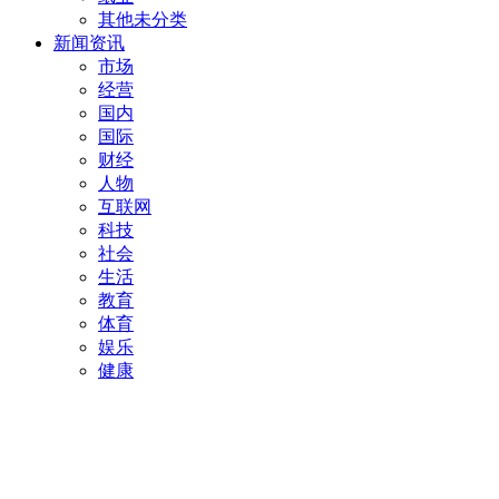
其他未分类
新闻资讯
市场
经营
国内
国际
财经
人物
互联网
科技
社会
生活
教育
体育
娱乐
健康