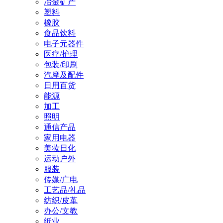
冶金矿产
塑料
橡胶
食品饮料
电子元器件
医疗/护理
包装/印刷
汽摩及配件
日用百货
能源
加工
照明
通信产品
家用电器
美妆日化
运动户外
服装
传媒/广电
工艺品/礼品
纺织/皮革
办公/文教
纸业