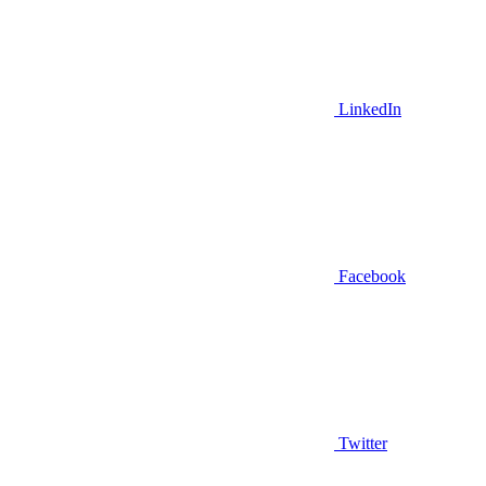
LinkedIn
Facebook
Twitter