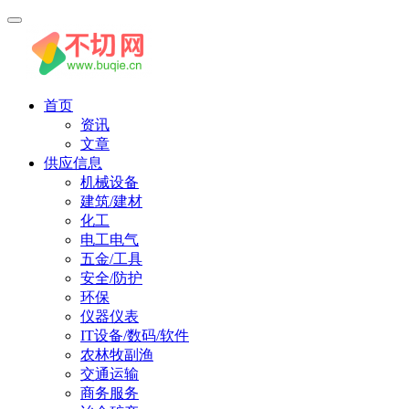
首页
资讯
文章
供应信息
机械设备
建筑/建材
化工
电工电气
五金/工具
安全/防护
环保
仪器仪表
IT设备/数码/软件
农林牧副渔
交通运输
商务服务