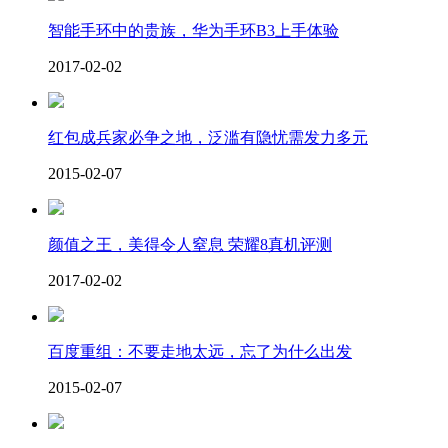
智能手环中的贵族，华为手环B3上手体验
2017-02-02
红包成兵家必争之地，泛滥有隐忧需发力多元
2015-02-07
颜值之王，美得令人窒息 荣耀8真机评测
2017-02-02
百度重组：不要走地太远，忘了为什么出发
2015-02-07