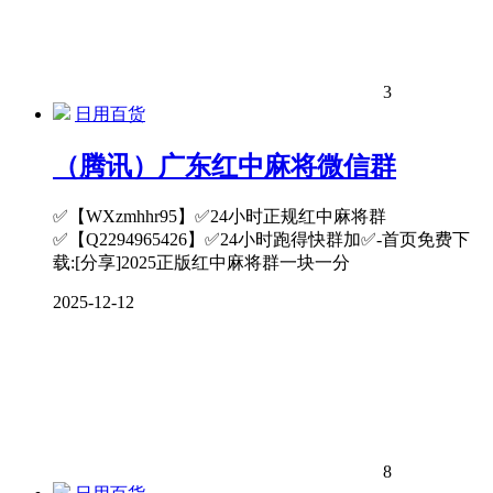
3
日用百货
（腾讯）广东红中麻将微信群
✅【WXzmhhr95】✅24小时正规红中麻将群
✅【Q2294965426】✅24小时跑得快群加✅-首页免费下
载:[分享]2025正版红中麻将群一块一分
2025-12-12
8