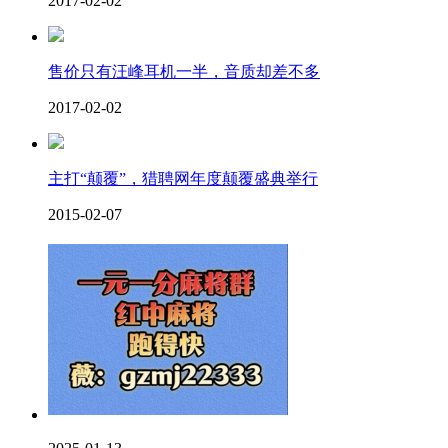
2017-02-02
售价只有汪峰耳机一半，音质却差不多
2017-02-02
主打“颠覆”，猎聘网年度颠覆盛典举行
2015-02-07