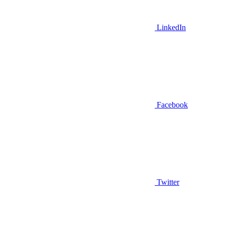
LinkedIn
Facebook
Twitter