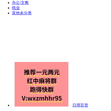
办公/文教
纸业
其他未分类
日用百货