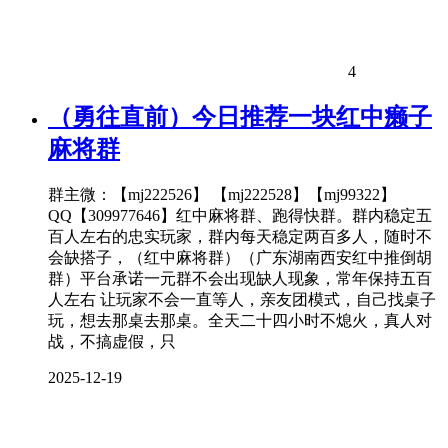
4
（勇往直前）今日推荐一块红中癞子
麻将群
群主微：【mj222526】 【mj222528】【mj99322】
QQ【309977646】红中麻将群、跑得快群。群内稳定五
百人左右的忠实玩家，群内每天稳定两百多人，随时不
会缺搭子，（红中麻将群）（广东湖南西安红中推倒胡
群）平台承诺一元群不会出现缺人现象，常年保持五百
人左右 让玩家不会一直等人，亲友团模式，自己找桌子
玩，想去那桌去那桌。全天二十四小时不熄火，真人对
战，不搞虚假，只
2025-12-19