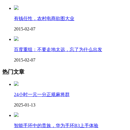
有钱任性，农村电商欲图大业
2015-02-07
百度重组：不要走地太远，忘了为什么出发
2015-02-07
热门文章
24小时一元一分正规麻将群
2025-01-13
智能手环中的贵族，华为手环B3上手体验