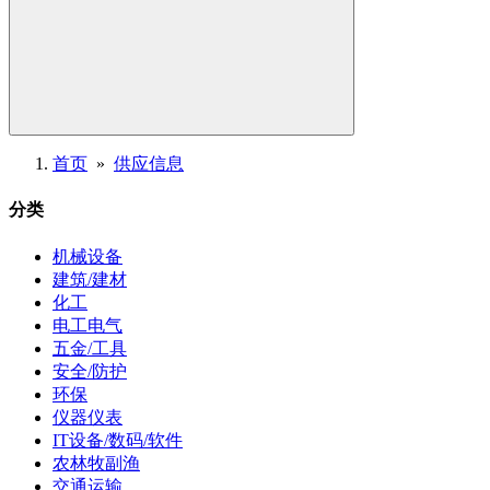
首页
»
供应信息
分类
机械设备
建筑/建材
化工
电工电气
五金/工具
安全/防护
环保
仪器仪表
IT设备/数码/软件
农林牧副渔
交通运输