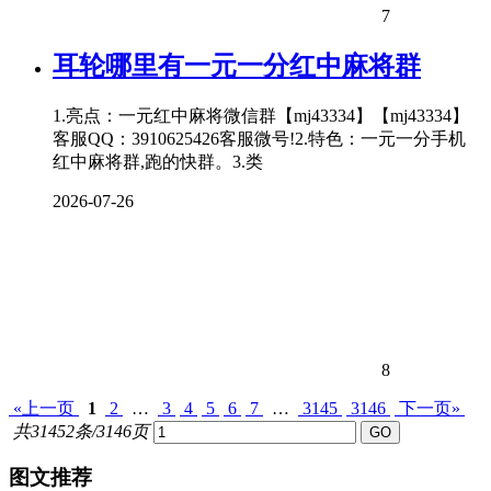
7
耳轮哪里有一元一分红中麻将群
1.亮点：一元红中麻将微信群【mj43334】【mj43334】
客服QQ：3910625426客服微号!2.特色：一元一分手机
红中麻将群,跑的快群。3.类
2026-07-26
8
«上一页
1
2
…
3
4
5
6
7
…
3145
3146
下一页»
共31452条/3146页
图文推荐