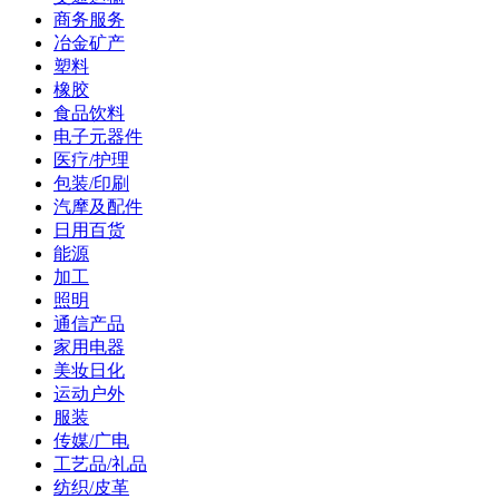
商务服务
冶金矿产
塑料
橡胶
食品饮料
电子元器件
医疗/护理
包装/印刷
汽摩及配件
日用百货
能源
加工
照明
通信产品
家用电器
美妆日化
运动户外
服装
传媒/广电
工艺品/礼品
纺织/皮革