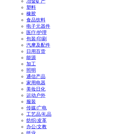
冶金矿产
塑料
橡胶
食品饮料
电子元器件
医疗/护理
包装/印刷
汽摩及配件
日用百货
能源
加工
照明
通信产品
家用电器
美妆日化
运动户外
服装
传媒/广电
工艺品/礼品
纺织/皮革
办公/文教
纸业