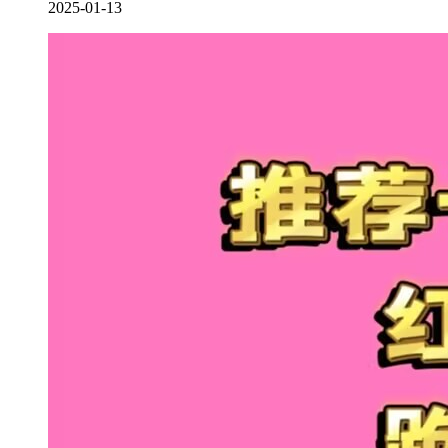
2025-01-13