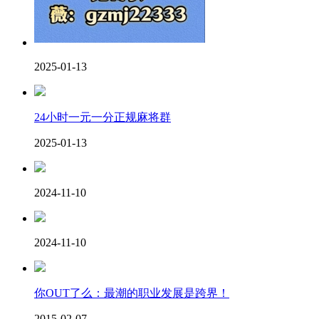
2025-01-13
24小时一元一分正规麻将群
2025-01-13
2024-11-10
2024-11-10
你OUT了么：最潮的职业发展是跨界！
2015-02-07