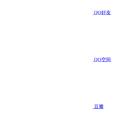
QQ好友
QQ空间
豆瓣