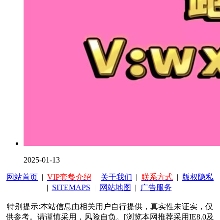
2025-01-13
网站首页
|
VIP套餐介绍
|
关于我们
|
联系方式
|
版权隐私
|
SITEMAPS
|
网站地图
|
广告服务
特别提示:本站信息由相关用户自行提供，真实性未证实，仅
供参考。请谨慎采用，风险自负。[浏览本网推荐采用IE8.0及