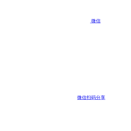
微信
微信扫码分享