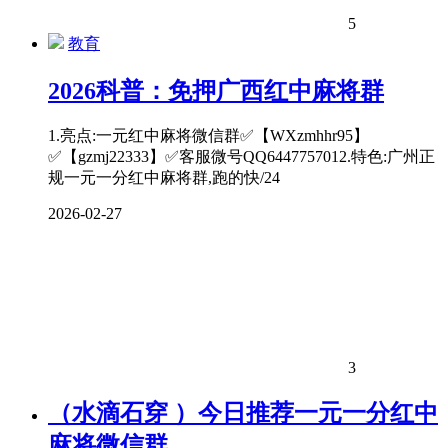
5
教育
2026科普：免押广西红中麻将群
1.亮点:一元红中麻将微信群✅【WXzmhhr95】
✅【gzmj22333】✅客服微号QQ6447757012.特色:广州正
规一元一分红中麻将群,跑的快/24
2026-02-27
3
（水滴石穿 ）今日推荐一元一分红中
麻将微信群