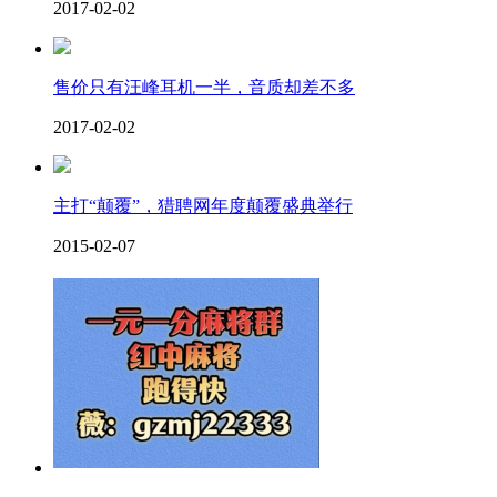
2017-02-02
售价只有汪峰耳机一半，音质却差不多
2017-02-02
主打“颠覆”，猎聘网年度颠覆盛典举行
2015-02-07