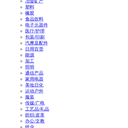
冶金矿产
塑料
橡胶
食品饮料
电子元器件
医疗/护理
包装/印刷
汽摩及配件
日用百货
能源
加工
照明
通信产品
家用电器
美妆日化
运动户外
服装
传媒/广电
工艺品/礼品
纺织/皮革
办公/文教
纸业