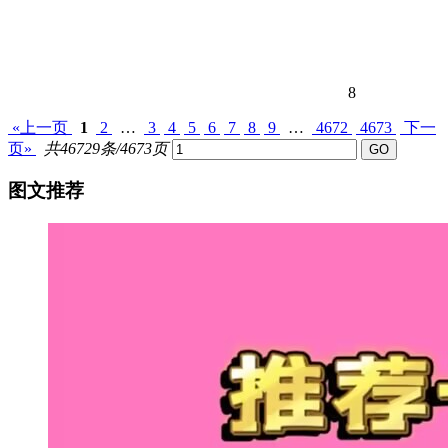
8
«上一页
1
2
…
3
4
5
6
7
8
9
…
4672
4673
下一
页»
共46729条/4673页
图文推荐