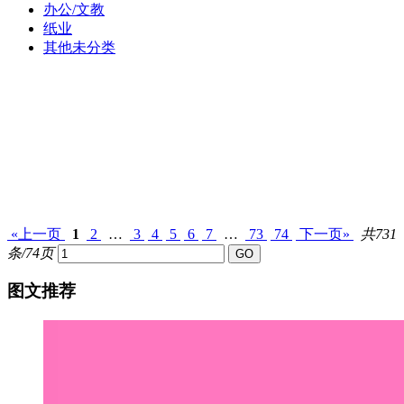
办公/文教
纸业
其他未分类
«上一页
1
2
…
3
4
5
6
7
…
73
74
下一页»
共731
条/74页
图文推荐