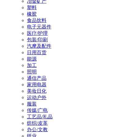
冶金矿产
塑料
橡胶
食品饮料
电子元器件
医疗/护理
包装/印刷
汽摩及配件
日用百货
能源
加工
照明
通信产品
家用电器
美妆日化
运动户外
服装
传媒/广电
工艺品/礼品
纺织/皮革
办公/文教
纸业