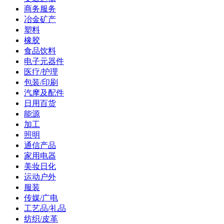
商务服务
冶金矿产
塑料
橡胶
食品饮料
电子元器件
医疗/护理
包装/印刷
汽摩及配件
日用百货
能源
加工
照明
通信产品
家用电器
美妆日化
运动户外
服装
传媒/广电
工艺品/礼品
纺织/皮革