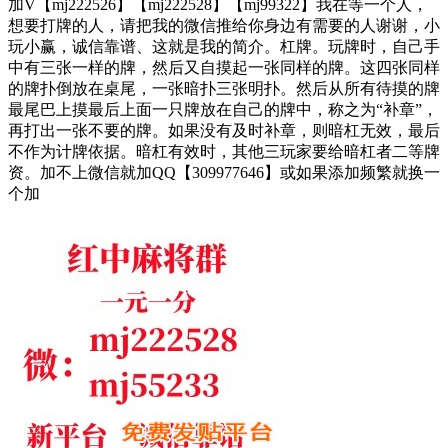
加V【mj222526】【mj222528】【mj99322】我在等一个人，
想要打牌的人，请把我的微信推给你身边有需要的人谢谢，小
玩小赢，诚信靠谱、这就是我的简介。杠牌。玩牌时，自己手
中有三张一样的牌，然后又自摸起一张同样的牌。这四张同样
的牌扑倒放在桌尾，一张暗扑三张明扑。然后从所有待摸的牌
最尾巴上摸最后上面一只牌放在自己的牌中，称之为“补章”，
再打出一张不要的牌。如果没有及时补章，则暗杠无效，最后
不作为计牌依据。暗杠有效时，其他三玩家要给暗杠者二等牌
资。加不上微信就加QQ【309977646】或如果添加频繁就换一
个加