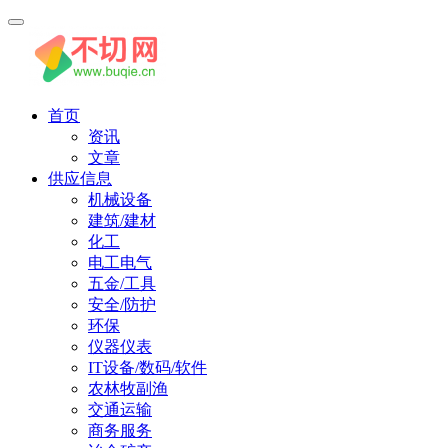
首页
资讯
文章
供应信息
机械设备
建筑/建材
化工
电工电气
五金/工具
安全/防护
环保
仪器仪表
IT设备/数码/软件
农林牧副渔
交通运输
商务服务