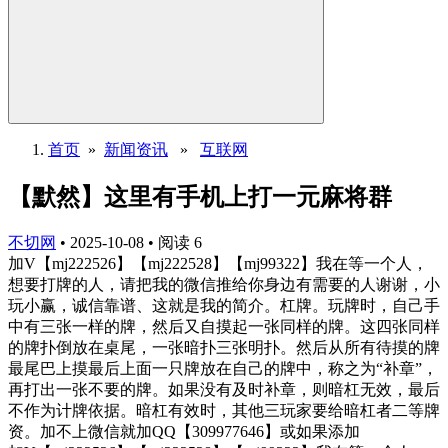
首页
»
新闻资讯
»
互联网
【默然】这里有手机上打一元麻将群
不切网
•
2025-10-08
•
阅读
6
加V【mj222526】【mj222528】【mj99322】我在等一个人，
想要打牌的人，请把我的微信推给你身边有需要的人谢谢，小
玩小赢，诚信靠谱、这就是我的简介。杠牌。玩牌时，自己手
中有三张一样的牌，然后又自摸起一张同样的牌。这四张同样
的牌扑倒放在桌尾，一张暗扑三张明扑。然后从所有待摸的牌
最尾巴上摸最后上面一只牌放在自己的牌中，称之为“补章”，
再打出一张不要的牌。如果没有及时补章，则暗杠无效，最后
不作为计牌依据。暗杠有效时，其他三玩家要给暗杠者二等牌
资。加不上微信就加QQ【309977646】或如果添加