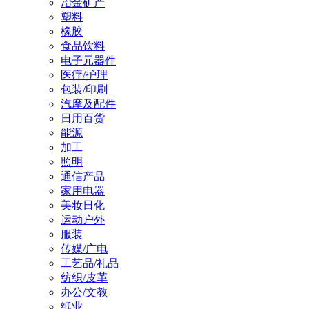
冶金矿产
塑料
橡胶
食品饮料
电子元器件
医疗/护理
包装/印刷
汽摩及配件
日用百货
能源
加工
照明
通信产品
家用电器
美妆日化
运动户外
服装
传媒/广电
工艺品/礼品
纺织/皮革
办公/文教
纸业