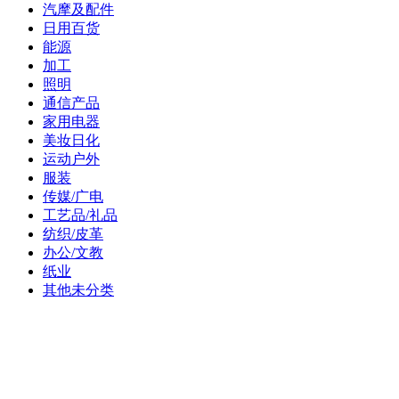
汽摩及配件
日用百货
能源
加工
照明
通信产品
家用电器
美妆日化
运动户外
服装
传媒/广电
工艺品/礼品
纺织/皮革
办公/文教
纸业
其他未分类