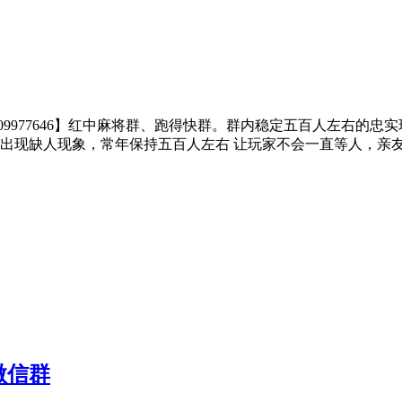
322】QQ【309977646】红中麻将群、跑得快群。群内稳定五百
出现缺人现象，常年保持五百人左右 让玩家不会一直等人，亲
微信群