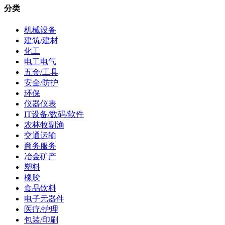
分类
机械设备
建筑/建材
化工
电工电气
五金/工具
安全/防护
环保
仪器仪表
IT设备/数码/软件
农林牧副渔
交通运输
商务服务
冶金矿产
塑料
橡胶
食品饮料
电子元器件
医疗/护理
包装/印刷