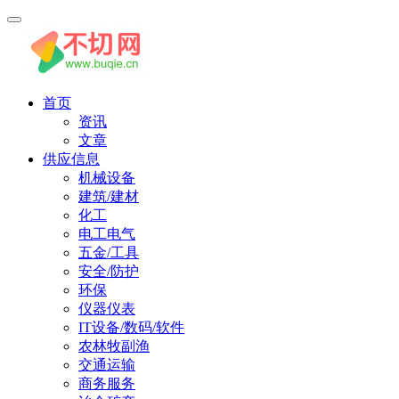
首页
资讯
文章
供应信息
机械设备
建筑/建材
化工
电工电气
五金/工具
安全/防护
环保
仪器仪表
IT设备/数码/软件
农林牧副渔
交通运输
商务服务