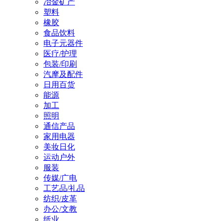
冶金矿产
塑料
橡胶
食品饮料
电子元器件
医疗/护理
包装/印刷
汽摩及配件
日用百货
能源
加工
照明
通信产品
家用电器
美妆日化
运动户外
服装
传媒/广电
工艺品/礼品
纺织/皮革
办公/文教
纸业