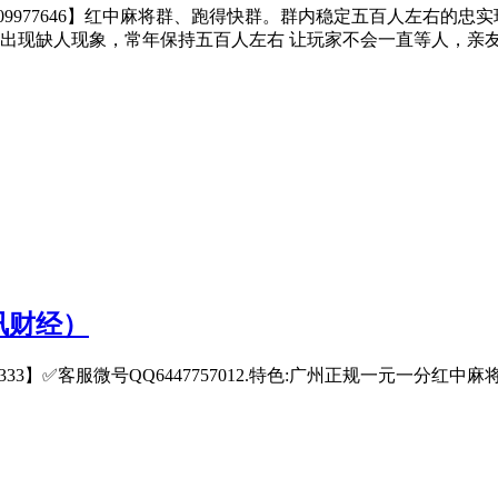
322】QQ【309977646】红中麻将群、跑得快群。群内稳定五百
出现缺人现象，常年保持五百人左右 让玩家不会一直等人，亲
讯财经）
2333】✅客服微号QQ6447757012.特色:广州正规一元一分红中麻将