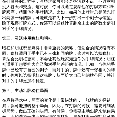
在打麻将的过程中，有些玩家可能会选择沉默不语，不愿意和
别人聊天和交流。这时候，你可以通过观察他的打牌方式和出
牌顺序，猜测他的手牌情况。比如，如果他出牌时总是优先打
出两张一样的牌，可能就是在为下一步打出一个刻子做铺垫。
除了观察打牌方式，你还可以通过计算剩余未出的牌数来猜测
对手的手牌情况。
第三、灵活使用暗杠和明杠
暗杠和明杠都是麻将中非常重要的策略，但适合的情况略有不
同。暗杠适用于手中已有三张相同的牌，这时可以选择暗杠，
算法会比明杠更高，不会让其他玩家知道你的手牌情况；明杠
则适用于想要扩大自己和对手的差距的情况。比如，当你的手
牌中已经有了自己的刻子，而对手的手牌中还有一张相同的牌
时，你可以选择明杠这张牌，从而扩大自己的胡牌范围，并让
对手的手牌更加不稳定。
第四、主动出牌稳住局面
在麻将游戏中，局面的变化是非常快速的，一张牌的选择错
漏，就可能扭转整个局面。因此，在打牌的时候，需要时刻紧
握局势，做出正确的决策。有时候，你需要主动出牌来稳住局
面，比如选择一张比较平稳的牌打出，避免打出一张打穿可能