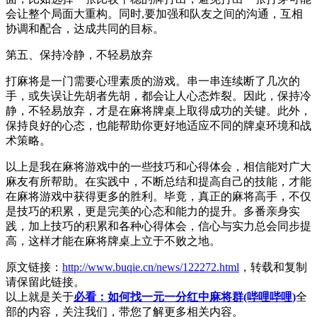
会让整个局面大重构。同时,要加强和队友之间的沟通，互相
协调和配合，达成共同的目标。
第五、保持冷静，不轻易放弃
打麻将是一门需要心理素质的游戏。串一串连续断了几次的
手，或失误让先胡者先胡，都会让人心态炸裂。因此，保持冷
静，不轻易放弃，才是在麻将牌桌上取得成功的关键。此外，
保持良好的心态，也能帮助你更好地适应不同的牌桌环境和战
术策略。
以上是我在麻将游戏中的一些技巧和心得体会，相信能对广大
麻友有所帮助。在实践中，不断总结和提高自己的技能，才能
在麻将游戏中获得更多的胜利。毕竟，真正的麻将高手，不仅
是技巧的积累，更是完美的心态和能力的提升。多番亲身实
践，加上技巧的积累和各种心得体会，信心与实力总会同步提
高，这样才能在麻将牌桌上立于不败之地。
原文链接：
http://www.buqie.cn/news/122272.html
，转载和复制
请保留此链接。
以上就是关于
必看：如何找一元一分红中麻将群(哔哩哔哩)
全
部的内容，关注我们，带您了解更多相关内容。