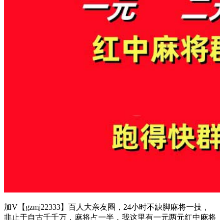
加V【gzmj22333】百人大亲友圈，24小时不缺脚麻将一技，
非止于自古千千万，麻将占一半，我这里有一元两元红中麻将