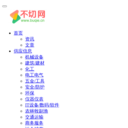
首页
资讯
文章
供应信息
机械设备
建筑/建材
化工
电工电气
五金/工具
安全/防护
环保
仪器仪表
IT设备/数码/软件
农林牧副渔
交通运输
商务服务