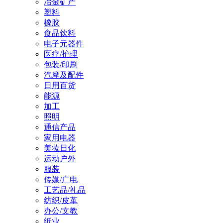
冶金矿产
塑料
橡胶
食品饮料
电子元器件
医疗/护理
包装/印刷
汽摩及配件
日用百货
能源
加工
照明
通信产品
家用电器
美妆日化
运动户外
服装
传媒/广电
工艺品/礼品
纺织/皮革
办公/文教
纸业