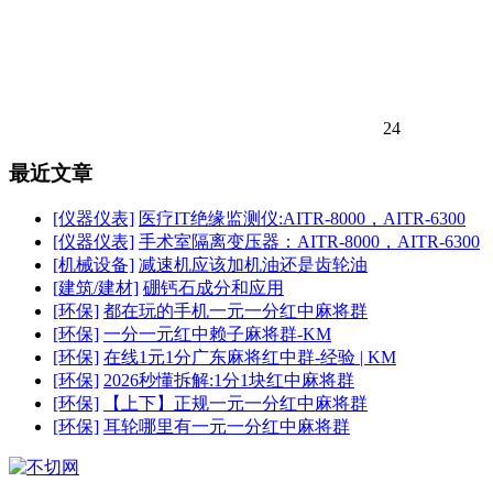
24
最近文章
[仪器仪表]
医疗IT绝缘监测仪:AITR-8000，AITR-6300
[仪器仪表]
手术室隔离变压器：AITR-8000，AITR-6300
[机械设备]
减速机应该加机油还是齿轮油
[建筑/建材]
硼钙石成分和应用
[环保]
都在玩的手机一元一分红中麻将群
[环保]
一分一元红中赖子麻将群-KM
[环保]
在线1元1分广东麻将红中群-经验 | KM
[环保]
2026秒懂拆解:1分1块红中麻将群
[环保]
【上下】正规一元一分红中麻将群
[环保]
耳轮哪里有一元一分红中麻将群