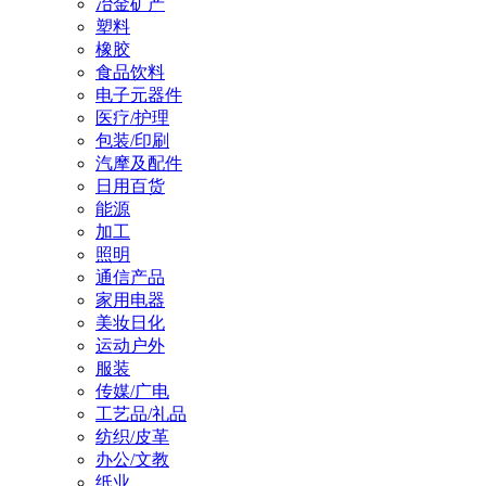
冶金矿产
塑料
橡胶
食品饮料
电子元器件
医疗/护理
包装/印刷
汽摩及配件
日用百货
能源
加工
照明
通信产品
家用电器
美妆日化
运动户外
服装
传媒/广电
工艺品/礼品
纺织/皮革
办公/文教
纸业