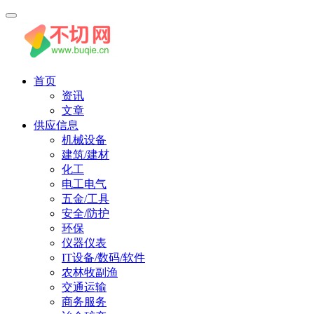
首页
资讯
文章
供应信息
机械设备
建筑/建材
化工
电工电气
五金/工具
安全/防护
环保
仪器仪表
IT设备/数码/软件
农林牧副渔
交通运输
商务服务