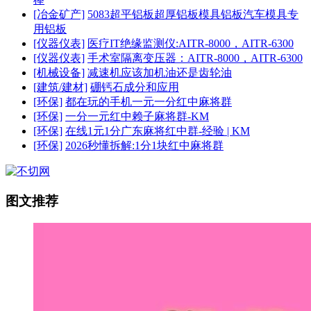
[冶金矿产]
5083超平铝板超厚铝板模具铝板汽车模具专
用铝板
[仪器仪表]
医疗IT绝缘监测仪:AITR-8000，AITR-6300
[仪器仪表]
手术室隔离变压器：AITR-8000，AITR-6300
[机械设备]
减速机应该加机油还是齿轮油
[建筑/建材]
硼钙石成分和应用
[环保]
都在玩的手机一元一分红中麻将群
[环保]
一分一元红中赖子麻将群-KM
[环保]
在线1元1分广东麻将红中群-经验 | KM
[环保]
2026秒懂拆解:1分1块红中麻将群
图文推荐