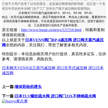
已使不少用户改变了以往的观念，这是减压阀领域的新突破，也正是一个具
有百年历史的专业阀门生产工厂没有生产膜片减压阀的直接理由。
日本阀天VENN蒸
汽减压阀 RP-6、RP-6A、RP-6B、RP-6G
特点：先导式减压阀精密构造，调压手柄操作简单，带自动上锁功能，重要部件均
采用高质量不锈钢材质制造，可在高度恶劣的环境下稳定地工作。适用于建筑行
业、工业及制造行业的生产设备和装置。
原文链接：
http://www.buqie.cn/news/121516.html
，转载和复制
请保留此链接。
以上就是关于
日本VENN阀门RP-6减压阀 进口阀天蒸汽减压
阀
全部的内容，关注我们，带您了解更多相关内容。
特别提示：本信息由相关用户自行提供，真实性未证实，仅供
参考。请谨慎采用，风险自负。
日本阀天VENN法兰蒸汽减压阀
进口先导式减压阀
进口日本
减压阀
上一篇:
墙体彩绘机喷头
下一篇:
日本TLV螺纹疏水阀 进口阀门J3X不锈钢疏水阀
黄志勇