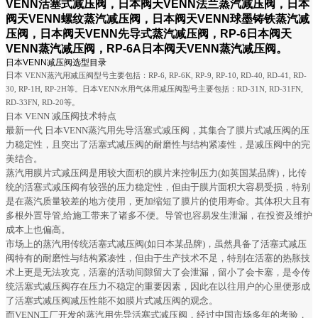
VENN活塞式减压阀，日本阀天VENN法兰蒸汽减压阀，日本
阀天VENN螺纹蒸汽减压阀，日本阀天VENN球墨铸铁蒸汽减
压阀，日本阀天VENN先导式蒸汽减压阀，RP-6日本阀天
VENN蒸汽减压阀，RP-6A日本阀天VENN蒸汽减压阀。
日本VENN减压阀选型目录
日本
VENN蒸汽用减压阀型号主要包括：RP-6, RP-6K, RP-9, RP-10, RD-40, RD-41, RD-
30, RP-1H, RP-2H等。日本VENN水用气体用减压阀型号主要包括：RD-31N, RD-31FN,
RD-33FN, RD-20等。
VENN 减压阀技术特点
日本
最新一代 日本VENN蒸汽用先导活塞式减压阀，其集合了膜片式减压阀的压
力稳定性，且突出了活塞式减压阀的耐磨性与结构紧凑性，是减压阀中的完
美结合。
蒸汽用膜片式减压阀是用较大面积的膜片来控制压力(如英国某品牌)，比传
统的活塞式减压阀有较强的压力稳定性，但由于膜片面积大容易受损，特别
是在蒸汽质量较差的地方使用，更加缩短了膜片的使用寿命。其体积大且有
多根外置导管,给施工带来了诸多不便。导管也容易发生泄漏，在投资及维护
成本上也偏高。
市场上的蒸汽用传统活塞式减压阀(如日本某品牌)，虽然具备了活塞式减压
阀特有的耐磨性与结构紧凑性，但由于生产技术不足，特别在活塞的热胀技
术上更是无法攻克，活塞的活动间隙留大了会泄漏，留小了会卡塞，是令传
统活塞式减压阀存在压力不稳定的重要因素，因此在以往用户的心里便形成
了活塞式减压阀减压性能不如膜片式减压阀的观念。
而VENN工厂开发的蒸汽用先导活塞式减压阀，经过中国市场多年的考验，