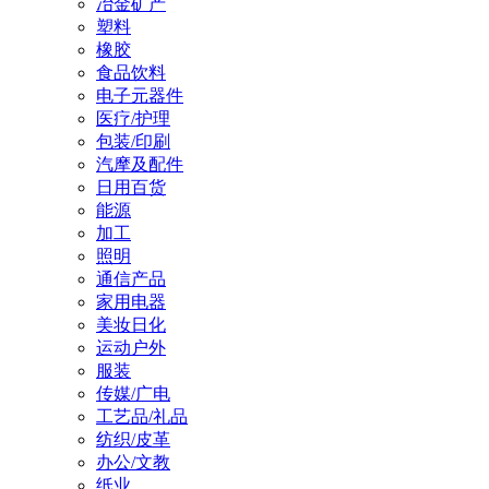
冶金矿产
塑料
橡胶
食品饮料
电子元器件
医疗/护理
包装/印刷
汽摩及配件
日用百货
能源
加工
照明
通信产品
家用电器
美妆日化
运动户外
服装
传媒/广电
工艺品/礼品
纺织/皮革
办公/文教
纸业