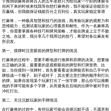
子推倒胡麻将群两百人的五年老群只为给玩家一个好的体验等
你闲下来的时候来找我等你想打麻将的，我不能保证你能百分
百赢钱，但我能保证钱能百分之百到位，真实玩家稳定靠谱
打麻将，一种极具智慧和技巧的游戏，既考验玩家的观察力和
思维能力，也测试着玩家的心理素质和耐性。作为一名麻将高
手，你需要掌握各种技巧和牌局策略，才能在牌桌上立于不败
之地。在这里，我分享几个我用过的技巧，希望对各位麻友有
所启发。
第一、摸牌时注意眼前的牌型和打牌的情况
打麻将的过程中，需要不断地进行推牌和弃牌的决策。想要做
出正确的决策，最重要的是观察眼前的牌型和打牌形势。比
如，当你摸到一张牌时，首先要看看这张牌能否和自己手中的
牌组成一个顺子、刻子或对子；其次要注意打牌的顺序和打出
的牌。如果你发现某个玩家打出了一张字牌，那么你可以推断
他的手牌可能有多个字牌，从而避免在后续的出牌中被对手的
冲杠打出。
第二、关注沉默玩家的手牌情况
在打麻将的过程中，有些玩家可能会选择沉默不语，不愿意和