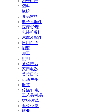
冶金矿产
塑料
橡胶
食品饮料
电子元器件
医疗/护理
包装/印刷
汽摩及配件
日用百货
能源
加工
照明
通信产品
家用电器
美妆日化
运动户外
服装
传媒/广电
工艺品/礼品
纺织/皮革
办公/文教
纸业