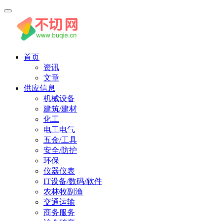
首页
资讯
文章
供应信息
机械设备
建筑/建材
化工
电工电气
五金/工具
安全/防护
环保
仪器仪表
IT设备/数码/软件
农林牧副渔
交通运输
商务服务