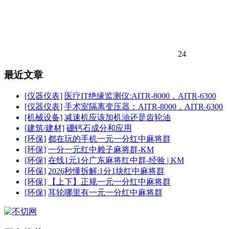
24
最近文章
[仪器仪表]
医疗IT绝缘监测仪:AITR-8000，AITR-6300
[仪器仪表]
手术室隔离变压器：AITR-8000，AITR-6300
[机械设备]
减速机应该加机油还是齿轮油
[建筑/建材]
硼钙石成分和应用
[环保]
都在玩的手机一元一分红中麻将群
[环保]
一分一元红中赖子麻将群-KM
[环保]
在线1元1分广东麻将红中群-经验 | KM
[环保]
2026秒懂拆解:1分1块红中麻将群
[环保]
【上下】正规一元一分红中麻将群
[环保]
耳轮哪里有一元一分红中麻将群