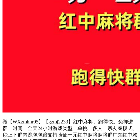
微【WXzmhhr95】【gzmj2233】红中麻将、跑得快。免押进
群，时间：全天24小时游戏类型：单挑，多人，亲友圈模式、
秒上下群内跑包包赔支持验证一元红中麻将麻将群广东红中赖